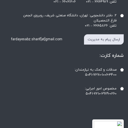
تلفن: ۶۶۱۶۴۹۸۹ – ۰۲۱ ‎021 – 66061206
2. دفتر دانشجویی: تهران، دانشگاه صنعتی شریف، روبروی انجمن
فارغ التحصیلان
تلفن: ۶۶۱۶5826 – ۰۲۱
ارسال پیام به مدیریت
fardayesabz.sharif[at]gmail.com
شماره کارت:
صدقات و کمک به نیازمندان:
5041-7270-1006-3400
مخصوص امور اجرایی:
5041-7210-6979-0260