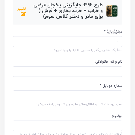
طرح 392: جایگزینی یخچال قرضی
تغییر
و خراب + خرید بخاری + فرش (
برای مادر و دختر کلاس سوم)
مبلغ(ریال) *
لطفاً یک مقدار بزرگتر یا مساوی 10,000 را وارد نمایید
نام و نام خانوادگی
شماره موبایل *
رسید پرداخت شما و اطلاع رسانی ها به این شماره پیامک می‌شود
توضیح
(چنانچه نیت خاصی در نظر دارید یا مبلغ پرداختی قید خاصی دارد، لطفا توضیح