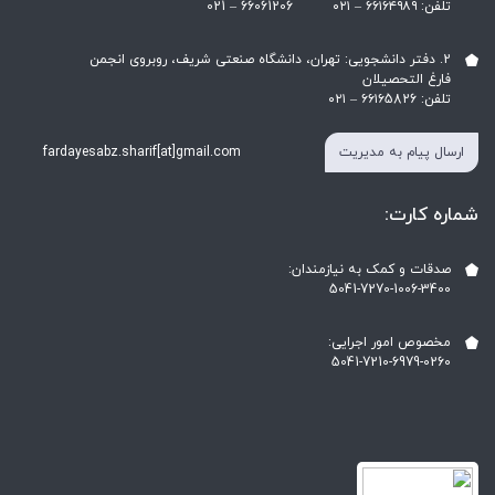
تلفن: ۶۶۱۶۴۹۸۹ – ۰۲۱ ‎021 – 66061206
2. دفتر دانشجویی: تهران، دانشگاه صنعتی شریف، روبروی انجمن
فارغ التحصیلان
تلفن: ۶۶۱۶5826 – ۰۲۱
ارسال پیام به مدیریت
fardayesabz.sharif[at]gmail.com
شماره کارت:
صدقات و کمک به نیازمندان:
5041-7270-1006-3400
مخصوص امور اجرایی:
5041-7210-6979-0260