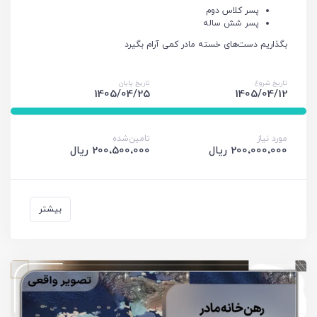
پسر کلاس دوم
پسر شش ساله
بگذاریم دست‌های خسته مادر کمی آرام بگیرد
تاریخ شروع
تاریخ پایان
1405/04/25
1405/04/12
مورد نیاز
تامین‌شده
200،000،000 ریال
200،500،000 ریال
بیشتر