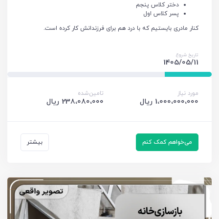
دختر کلاس پنجم
پسر کلاس اول
کنار مادری بایستیم که با درد هم برای فرزندانش کار کرده است.
تاریخ شروع
1405/05/11
مورد نیاز
تامین‌شده
1،000،000،000 ریال
238،080،000 ریال
می‌خواهم کمک کنم
بیشتر