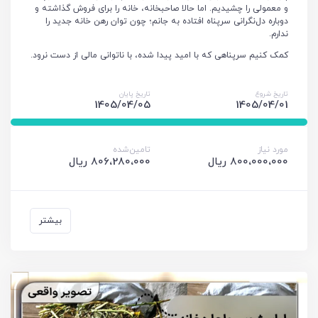
و معمولی را چشیدیم. اما حالا صاحبخانه، خانه را برای فروش گذاشته و
دوباره دل‌نگرانی سرپناه افتاده به جانم؛ چون توان رهن خانه جدید را
ندارم.
کمک کنیم سرپناهی که با امید پیدا شده، با ناتوانی مالی از دست نرود.
تاریخ شروع
تاریخ پایان
1405/04/05
1405/04/01
مورد نیاز
تامین‌شده
800،000،000 ریال
806،280،000 ریال
بیشتر