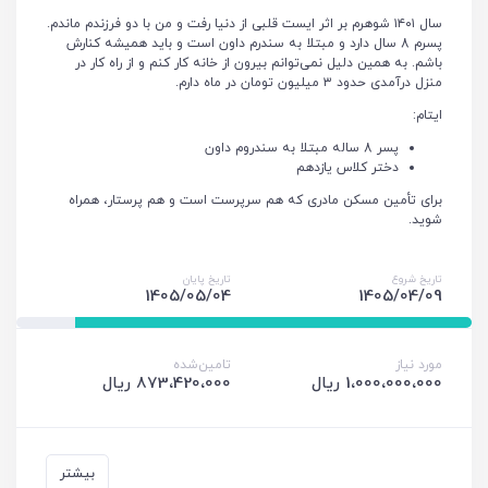
سال ۱۴۰۱ شوهرم بر اثر ایست قلبی از دنیا رفت و من با دو فرزندم ماندم.
پسرم 8 سال دارد و مبتلا به سندرم داون است و باید همیشه کنارش
باشم. به همین دلیل نمی‌توانم بیرون از خانه کار کنم و از راه کار در
منزل درآمدی حدود ۳ میلیون تومان در ماه دارم.
ایتام:
پسر 8 ساله مبتلا به سندروم داون
دختر کلاس یازدهم
برای تأمین مسکن مادری که هم سرپرست است و هم پرستار، همراه
شوید.
تاریخ شروع
تاریخ پایان
1405/05/04
1405/04/09
مورد نیاز
تامین‌شده
1،000،000،000 ریال
873،420،000 ریال
بیشتر