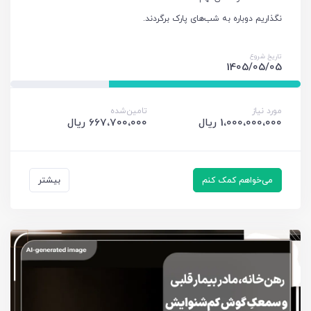
نگذاریم دوباره به شب‌های پارک برگردند.
تاریخ شروع
1405/05/05
مورد نیاز
تامین‌شده
1،000،000،000 ریال
667،700،000 ریال
می‌خواهم کمک کنم
بیشتر