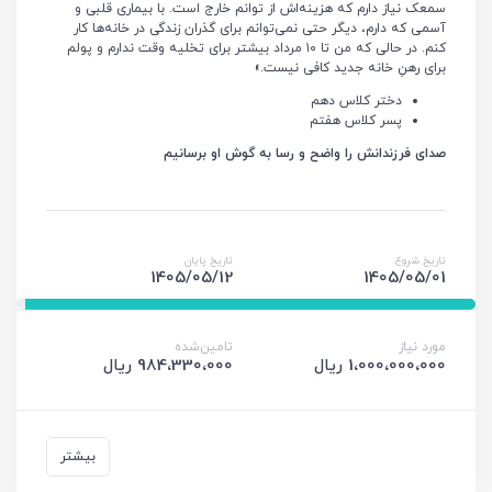
سمعک نیاز دارم که هزینه‌اش از توانم خارج است. با بیماری قلبی و
آسمی که دارم، دیگر حتی نمی‌توانم برای گذران زندگی در خانه‌ها کار
کنم. در حالی که من تا ۱۰ مرداد بیشتر برای تخلیه وقت ندارم و پولم
برای رهنِ خانه جدید کافی نیست.»
دختر کلاس دهم
پسر کلاس هفتم
صدای فرزندانش را واضح و رسا به گوش او برسانیم
تاریخ شروع
تاریخ پایان
1405/05/12
1405/05/01
مورد نیاز
تامین‌شده
1،000،000،000 ریال
984،330،000 ریال
بیشتر