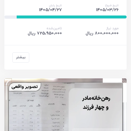
تاریخ شروع
تاریخ پایان
1405/04/27
1405/03/26
مورد نیاز
تامین‌شده
800،000،000 ریال
725،950،000 ریال
بیشتر