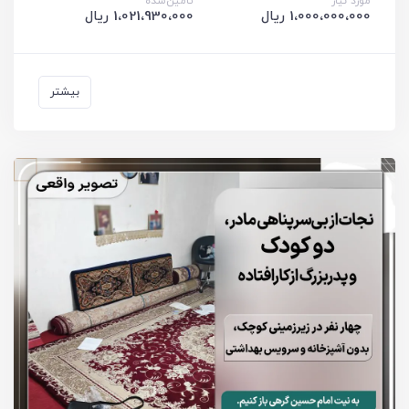
مورد نیاز
تامین‌شده
1،000،000،000 ریال
1،021،930،000 ریال
بیشتر