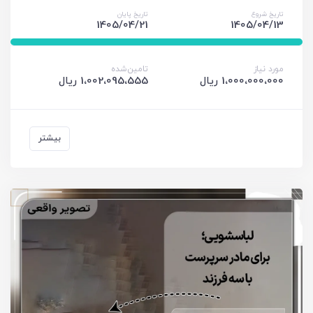
تاریخ شروع
تاریخ پایان
1405/04/21
1405/04/13
مورد نیاز
تامین‌شده
1،000،000،000 ریال
1،002،095،555 ریال
بیشتر