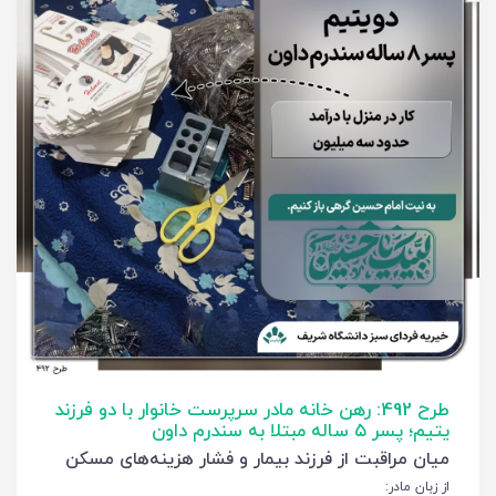
طرح 492: رهن خانه مادر سرپرست خانوار با دو فرزند
یتیم؛ پسر ۵ ساله مبتلا به سندرم داون
میان مراقبت از فرزند بیمار و فشار هزینه‌های مسکن
از زبان مادر: