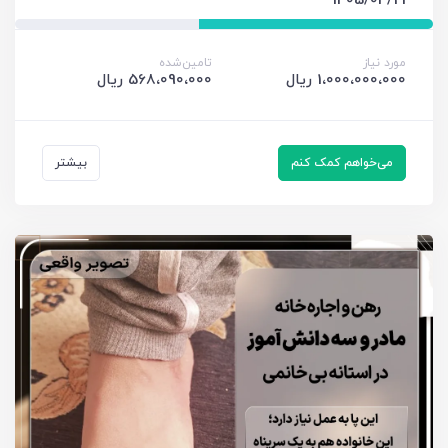
1405/04/21
مورد نیاز
تامین‌شده
1،000،000،000 ریال
568،090،000 ریال
می‌خواهم کمک کنم
بیشتر