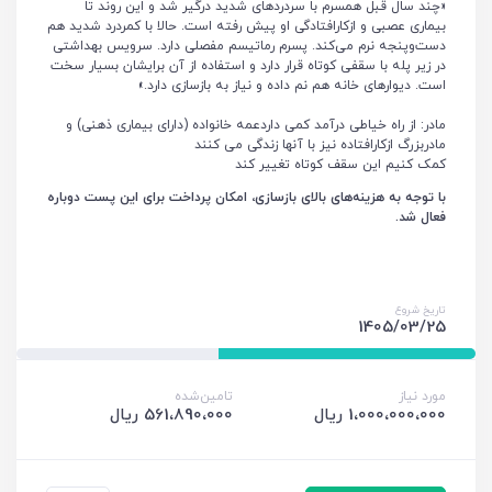
«چند سال قبل همسرم با سردردهای شدید درگیر شد و این روند تا
بیماری عصبی و ازکارافتادگی او پیش رفته است. حالا با کمردرد شدید هم
دست‌وپنجه نرم می‌کند. پسرم رماتیسم مفصلی دارد. سرویس بهداشتی
در زیر پله با سقفی کوتاه قرار دارد و استفاده از آن برایشان بسیار سخت
است. دیوارهای خانه هم نم داده و نیاز به بازسازی دارد.»
مادر: از راه خیاطی درآمد کمی داردعمه خانواده (دارای بیماری ذهنی) و
مادربزرگ ازکارافتاده نیز با آنها زندگی می کنند
کمک کنیم این سقف کوتاه تغییر کند
با توجه به هزینه‌های بالای بازسازی، امکان پرداخت برای این پست دوباره
فعال شد.
تاریخ شروع
1405/03/25
مورد نیاز
تامین‌شده
1،000،000،000 ریال
561،890،000 ریال