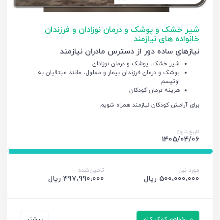
شیر خشک و پوشک و درمان نوزادان و فرزندان
خانواده های نیازمند
نیازهای ساده دور از دسترس مادران نیازمند
شیر خشک، پوشک و درمان نوزادان
پوشک و درمان فرزندان بیمار و معلول، مانند مبتلایان به
اوتیسم
هزینه درمان کودکان
برای آرامش کودکان نیازمند همراه شویم
تاریخ شروع
1405/04/06
مورد نیاز
تامین‌شده
500،000،000 ریال
497،990،000 ریال
می‌خواهم کمک کنم
بیشتر