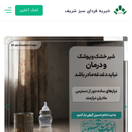
خیریه فردای سبز شریف
کمک آنلاین