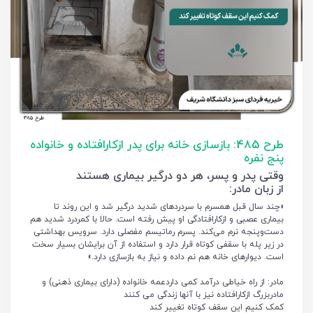
طرح 485: بازسازی خانه برای پدر ازکارافتاده و خانواده
پنج نفره
وقتی پدر و پسر، هر دو درگیر بیماری هستند
از زبان مادر:
«چند سال قبل همسرم با سردردهای شدید درگیر شد و این روند تا
بیماری عصبی و ازکارافتادگی او پیش رفته است. حالا با کمردرد شدید هم
دست‌وپنجه نرم می‌کند. پسرم رماتیسم مفصلی دارد. سرویس بهداشتی
در زیر پله با سقفی کوتاه قرار دارد و استفاده از آن برایشان بسیار سخت
است. دیوارهای خانه هم نم داده و نیاز به بازسازی دارد.»
مادر: از راه خیاطی درآمد کمی داردعمه خانواده (دارای بیماری ذهنی) و
مادربزرگ ازکارافتاده نیز با آنها زندگی می کنند
کمک کنیم این سقف کوتاه تغییر کند