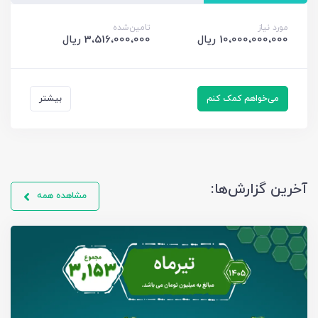
مورد نیاز
تامین‌شده
10،000،000،000 ریال
3،516،000،000 ریال
می‌خواهم کمک کنم
بیشتر
آخرین گزارش‌ها:
مشاهده همه