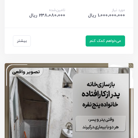
مورد نیاز
تامین‌شده
1،000،000،000 ریال
238،080،000 ریال
می‌خواهم کمک کنم
بیشتر