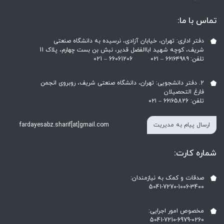
تماس با ما:
دفتر اداری: تهران، خیابان آزادی، نرسیده به دانشگاه صنعتی
شریف، کوچه شهید اباالفضل قدیر، نبش بن بست چهارم، پلاک 11
تلفن: ۶۶۱۶۴۹۸۹ – ۰۲۱ ‎021 – 66061206
2. دفتر دانشجویی: تهران، دانشگاه صنعتی شریف، روبروی انجمن
فارغ التحصیلان
تلفن: ۶۶۱۶5826 – ۰۲۱
ارسال پیام به مدیریت
fardayesabz.sharif[at]gmail.com
شماره کارت:
صدقات و کمک به نیازمندان:
5041-7270-1006-3400
مخصوص امور اجرایی:
5041-7210-6979-0260