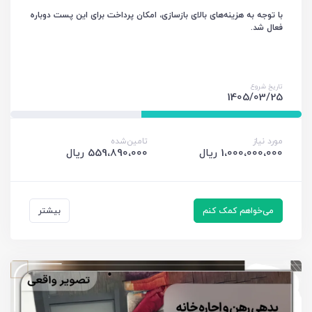
با توجه به هزینه‌های بالای بازسازی، امکان پرداخت برای این پست دوباره
فعال شد.
تاریخ شروع
1405/03/25
مورد نیاز
تامین‌شده
1،000،000،000 ریال
559،890،000 ریال
می‌خواهم کمک کنم
بیشتر