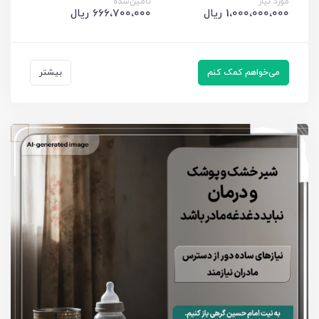
مورد نیاز
تامین‌شده
1،000،000،000 ریال
666،700،000 ریال
می‌خواهم کمک کنم
بیشتر