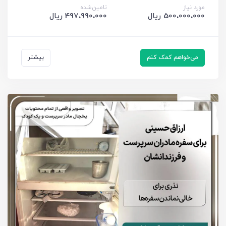
مورد نیاز
تامین‌شده
500،000،000 ریال
497،990،000 ریال
می‌خواهم کمک کنم
بیشتر