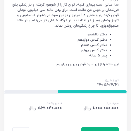
سه سالی است بیماری کلیه، توان کار را از شوهرم گرفته و بار زندگی پنج
فرزندمان بر دوش من مانده است. برای رهن خانه سی میلیون تومان
قرض کرده‌ایم و ماهی 1.8 میلیون تومان سود می‌دهیم. لباسشویی و
تلویزیونمان هم از کار افتاده‌اند. در کارگاه خیاطی کار می‌کنم و در خانه
منجوق‌دوزی، تا چراغ زندگی‌مان روشن بماند.
دختر دانشجو
دختر کلاس دوازدهم
دختر کلاس هفتم
دختر کلاس چهارم
پسر 5 ساله
این خانه را از زیر سود قرض بیرون بیاوریم
تاریخ شروع
1405/04/21
مورد نیاز
تامین‌شده
1،000،000،000 ریال
566،040،000 ریال