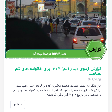
گزارش اردوی دیدار (قم) 1404 برای خانواده های کم
بضاعت
1404/09/16
«بار دیگر به لطف حضرت معصومه(س)، کاروان
فردای سبز
راهی سفر
زیارتی شد. این برنامه با حضور
95 نفر
از خانواده‌های کم‌بضاعت و جمعی
از خادمین، در تاریخ
۶ و ۷ آذر
برگزار گردید.»
بیشتر