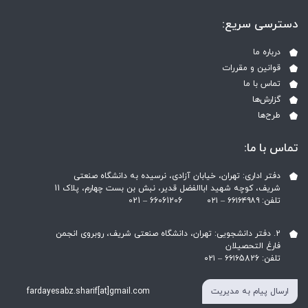
دسترسی سریع:
درباره ما
قوانین و مقررات
تماس با ما
گزارش‌ها
طرح‌ها
تماس با ما:
دفتر اداری: تهران، خیابان آزادی، نرسیده به دانشگاه صنعتی
شریف، کوچه شهید اباالفضل قدیر، نبش بن بست چهارم، پلاک 11
تلفن: ۶۶۱۶۴۹۸۹ – ۰۲۱ ‎021 – 66061206
2. دفتر دانشجویی: تهران، دانشگاه صنعتی شریف، روبروی انجمن
فارغ التحصیلان
تلفن: ۶۶۱۶5826 – ۰۲۱
ارسال پیام به مدیریت
fardayesabz.sharif[at]gmail.com