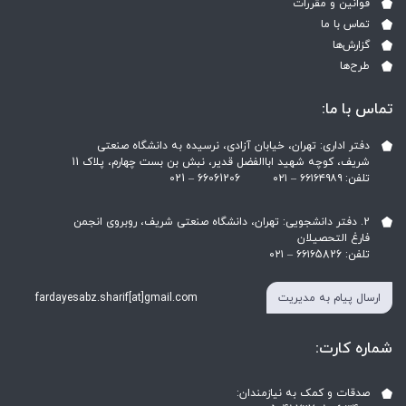
قوانین و مقررات
تماس با ما
گزارش‌ها
طرح‌ها
تماس با ما:
دفتر اداری: تهران، خیابان آزادی، نرسیده به دانشگاه صنعتی
شریف، کوچه شهید اباالفضل قدیر، نبش بن بست چهارم، پلاک 11
تلفن: ۶۶۱۶۴۹۸۹ – ۰۲۱ ‎021 – 66061206
2. دفتر دانشجویی: تهران، دانشگاه صنعتی شریف، روبروی انجمن
فارغ التحصیلان
تلفن: ۶۶۱۶5826 – ۰۲۱
ارسال پیام به مدیریت
fardayesabz.sharif[at]gmail.com
شماره کارت:
صدقات و کمک به نیازمندان: