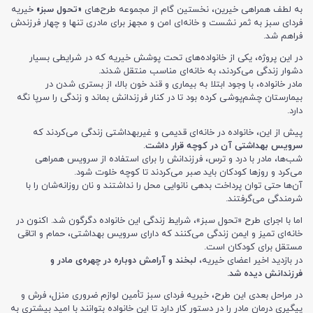
به لطف همراهی خیرین، نخستین گام از مجموعه طرح‌های
«تحول سبز»
خیریه
فردای سبز به ثمر نشست و خانه‌ای امن و مجهز برای مادری تنها و چهار فرزندش
فراهم شد.
در این پروژه، یکی از خانواده‌های تحت پوشش خیریه که در شرایطی بسیار
دشوار زندگی می‌کردند، به خانه‌ای مناسب منتقل شدند.
مادر خانواده، با وجود ابتلا به بیماری و قند خون بالا، از بستری شدن در
بیمارستان چشم‌پوشی کرده بود تا در کنار فرزندانش بماند و زندگی را سرپا نگه
دارد.
پیش از این، خانواده در خانه‌ای قدیمی و غیربهداشتی زندگی می‌کردند که
سرویس بهداشتی آن در کوچه قرار داشت
.
شب‌ها، مادر با درد و ترس، فرزندانش را برای استفاده از سرویس همراهی
می‌کرد و روزها کودکان باید صبر می‌کردند تا کوچه خلوت شود.
آن‌ها حتی توان پرداخت بدهی نانوایی محل را نداشتند و نان روزانه‌شان را با
شرمندگی می‌گرفتند.
اما با اجرای طرح «تحول سبز»، شرایط زندگی این خانواده دگرگون شد. اکنون در
خانه‌ای تمیز و ایمن زندگی می‌کنند که دارای سرویس بهداشتی، حمام و اتاقی
مستقل برای کودکان است.
در بازدید اخیر اعضای خیریه،
لبخند و آرامش دوباره در چهره‌ی مادر و
فرزندانش دیده شد.
در مراحل بعدی این طرح، خیریه فردای سبز تأمین لوازم ضروری منزل، فرش و
پیگیری درمان مادر را در دستور کار دارد تا این خانواده بتوانند با امید بیشتری به