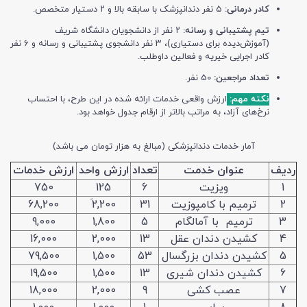
کادر درمانی:
۵ نفر دندانپزشک با سابقه بالا و ۲ دستیار متخصص.
تیم پشتیبانی و رسانه:
۲ نفر از دانشجویان دانشگاه شریف
(آموزش‌دیده برای دستیاری)، ۳ نفر دانشجوی پشتیبانی و رسانه و ۶ نفر
کادر اجرایی خیریه و فعالین داوطلب.
تعداد مراجعین:
50 نفر.
نکته مهم:
ارزش واقعی خدمات ارائه شده در این طرح، با احتساب
نرخ‌های آزاد، به مراتب بالاتر از ارقام جدول خواهد بود.
آمار خدمات دندانپزشکی (مبالغ به هزار تومان می باشد)
ردیف
عنوان خدمت
تعداد
ارزش واحد
ارزش خدمات
1
ویزیت
6
125
750
2
ترمیم با کامپوزیت
31
2َ,200
68,200
3
ترمیم با آمالگام
5
1,800
9,000
4
کشیدن دندان عقل
13
2,000
16,000
5
کشیدن دندان بزرگسال
53
1,500
79,500
6
کشیدن دندان شیری
13
1,500
19,500
7
عصب کشی
9
2,000
18,000