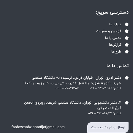
دسترسی سریع:
درباره ما
قوانین و مقررات
تماس با ما
گزارش‌ها
طرح‌ها
تماس با ما:
دفتر اداری: تهران، خیابان آزادی، نرسیده به دانشگاه صنعتی
شریف، کوچه شهید اباالفضل قدیر، نبش بن بست چهارم، پلاک 11
تلفن: ۶۶۱۶۴۹۸۹ – ۰۲۱ ‎021 – 66061206
2. دفتر دانشجویی: تهران، دانشگاه صنعتی شریف، روبروی انجمن
فارغ التحصیلان
تلفن: ۶۶۱۶5826 – ۰۲۱
ارسال پیام به مدیریت
fardayesabz.sharif[at]gmail.com