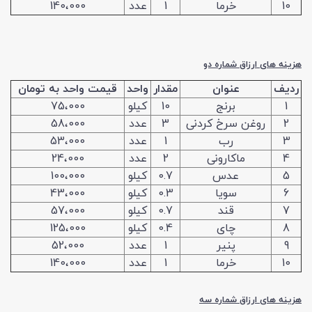
10
خرما
1
عدد
140،000
هزینه های ارزاق شماره دو
ردیف
عنوان
مقدار
واحد
قیمت واحد به تومان
1
برنج
10
کیلو
75،000
2
روغن سرخ کردنی
3
عدد
58،000
3
رب
1
عدد
53،000
4
ماکارونی
2
عدد
24،000
5
عدس
0.7
کیلو
100،000
6
سویا
0.3
کیلو
43،000
7
قند
0.7
کیلو
57،000
8
چای
0.4
کیلو
125،000
9
پنیر
1
عدد
52،000
10
خرما
1
عدد
140،000
هزینه های ارزاق شماره سه