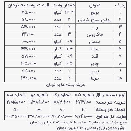
ردیف
عنوان
مقدار
واحد
قیمت واحد به تومان
1
برنج
13.3
کیلو
75،000
2
روغن سرخ کردنی
4
عدد
58،000
3
رب
2
عدد
53،000
4
ماکارونی
3
عدد
24،000
5
عدس
0.9
کیلو
100،000
6
سویا
0.4
کیلو
43،000
7
قند
0.9
کیلو
57،000
8
چای
0.5
کیلو
125،000
9
پنیر
2
عدد
52،000
10
خرما
2
عدد
140،000
هزینه بسته ها به تومان
نوع بسته ارزاق
شماره 0.5
شماره یک
شماره دو
شماره سه
هزینه هر بسته
674،100
884،600
1،389،800
2،015،000
تعداد هر بسته
10
80
100
50
هزینه کل هر نوع
6،741،000
70،768،000
138،980،000
100،750،000
جمع هزینه های انجام شده توسط خیریه : 305 میلیون تومان
ارزش حدودی ارزاق اهدایی: 12 میلیون تومان