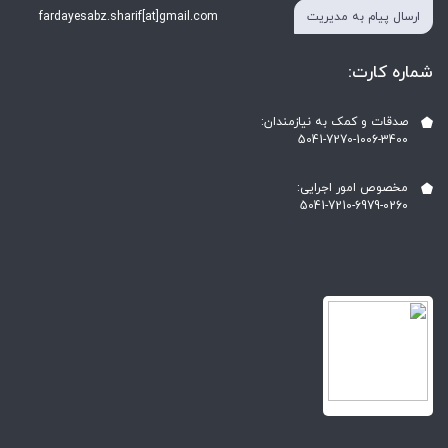
ارسال پیام به مدیریت
fardayesabz.sharif[at]gmail.com
شماره کارت:
صدقات و کمک به نیازمندان:
5041-7270-1006-3400
مخصوص امور اجرایی:
5041-7210-6979-0260