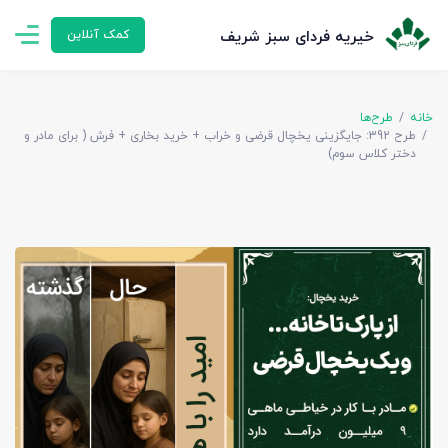
خیریه فردای سبز شریف
کمک آنلاین
خانه
طرح‌ها
طرح 392: جایگزینی یخچال قرضی و خراب + خرید بخاری + فرش ( برای مادر و
دختر کلاس سوم)