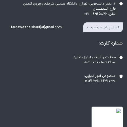
2. دفتر دانشجویی: تهران، دانشگاه صنعتی شریف، روبروی انجمن
فارغ التحصیلان
تلفن: ۶۶۱۶5826 – ۰۲۱
ارسال پیام به مدیریت
fardayesabz.sharif[at]gmail.com
شماره کارت:
صدقات و کمک به نیازمندان:
5041-7270-1006-3400
مخصوص امور اجرایی:
5041-7210-6979-0260