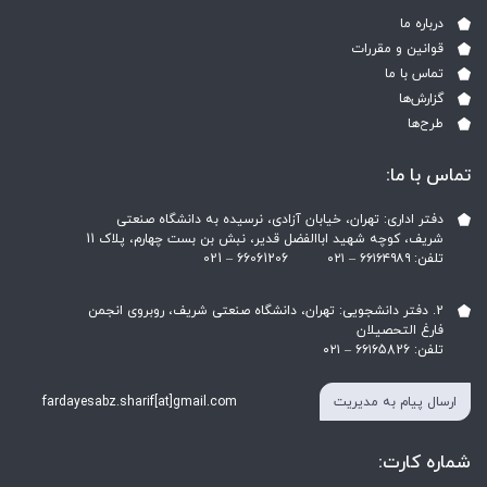
درباره ما
قوانین و مقررات
تماس با ما
گزارش‌ها
طرح‌ها
تماس با ما:
دفتر اداری: تهران، خیابان آزادی، نرسیده به دانشگاه صنعتی
شریف، کوچه شهید اباالفضل قدیر، نبش بن بست چهارم، پلاک 11
تلفن: ۶۶۱۶۴۹۸۹ – ۰۲۱ ‎021 – 66061206
2. دفتر دانشجویی: تهران، دانشگاه صنعتی شریف، روبروی انجمن
فارغ التحصیلان
تلفن: ۶۶۱۶5826 – ۰۲۱
ارسال پیام به مدیریت
fardayesabz.sharif[at]gmail.com
شماره کارت: