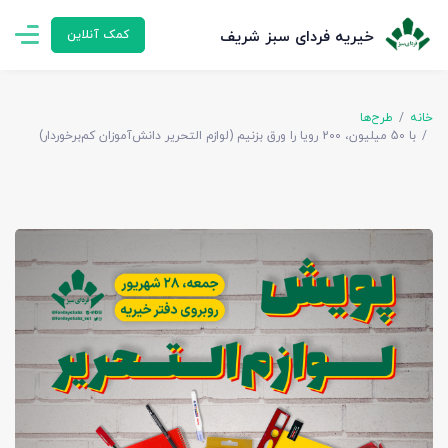
خیریه فردای سبز شریف
کمک آنلاین
خانه
طرح‌ها
با 50 میلیون، 200 رویا را ورق بزنیم (لوازم التحریر دانش‌آموزان کم‌برخوردار)